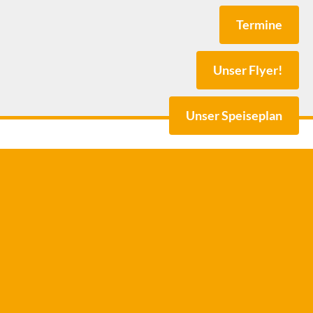
Termine
Unser Flyer!
Unser Speiseplan
@eutb-diepholz.de
173 4384704